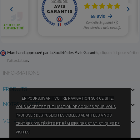
Marchand approuvé par la Société des Avis Garantis,
cliquez ici pour vérifier
l'attestation
.
INFORMATIONS
PRODUITS

EN POURSUIVANT VOTRE NAVIGATION SUR CE SITE,
NOTRE SOCIÉTÉ

VOUS ACCEPTEZ L'UTILISATION DE COOKIES POUR VOUS
PROPOSER DES PUBLICITÉS CIBLÉES ADAPTÉES À VOS
VOTRE COMPTE

CENTRES D'INTÉRÊTS ET RÉALISER DES STATISTIQUES DE
VISITES.