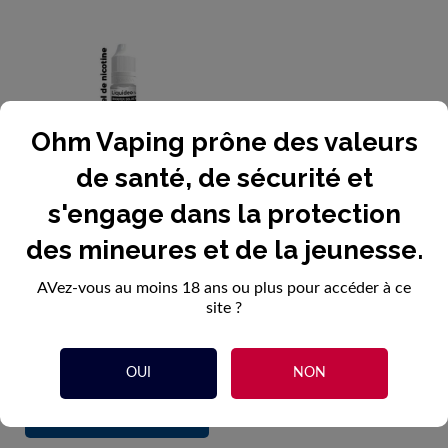
Ohm Vaping prône des valeurs
(6 avis)
de santé, de sécurité et
s'engage dans la protection
Booster Sel De Nicotine...
des mineures et de la jeunesse.
2,20 €
AVez-vous au moins 18 ans ou plus pour accéder à ce
site ?
OUI
NON

Ajouter au panier