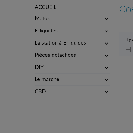
Co
ACCUEIL

Matos

E-liquides
Il y

La station à E-liquides

Pièces détachées

DIY

Le marché

CBD