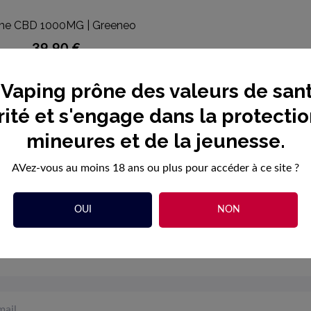
me CBD 1000MG | Greeneo

APERÇU RAPIDE
39,90 €
Vaping prône des valeurs de sant
ité et s'engage dans la protecti

Ajouter au panier
mineures et de la jeunesse.
AVez-vous au moins 18 ans ou plus pour accéder à ce site ?
1
OUI
NON