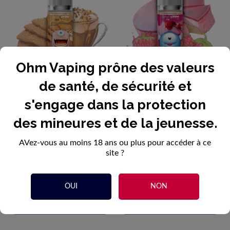
Ohm Vaping prône des valeurs
de santé, de sécurité et
Le Baffreur - Belgi'Ohm
Le Grossedale -
s'engage dans la protection
50ml
Belgi'Ohm...
des mineures et de la jeunesse.
22,90 €
22,90 €
AVez-vous au moins 18 ans ou plus pour accéder à ce
site ?
OUI
NON


Ajouter au panier
Ajouter au panier