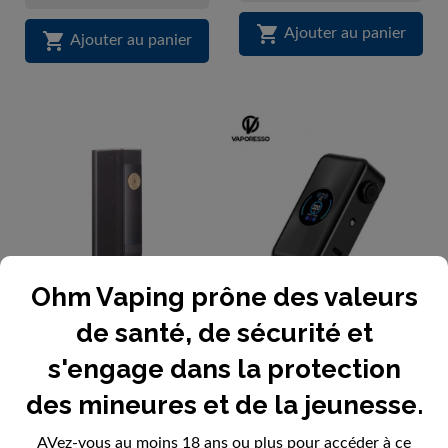
bleu)
gris)

Ajouter au panier

Ajouter au panier
Ohm Vaping prône des valeurs
de santé, de sécurité et
Dotbox 100W | DotMod |
Box Gen Max | Vaporesso
s'engage dans la protection
Ohm...
|...
des mineures et de la jeunesse.
51,90 €
53,90 €
AVez-vous au moins 18 ans ou plus pour accéder à ce