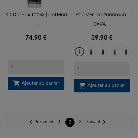
Kit DotBox 100W | DotMod
Pod VPrime 2600mAh |
|...
OXVA |...
74,90 €
39,90 €
Aurora
Black
Natura
Bl
Sakura
Purple
Leather
Green
Le
Pink

Ajouter au panier

Ajouter au panier


Précédent
Suivant
1
3
2