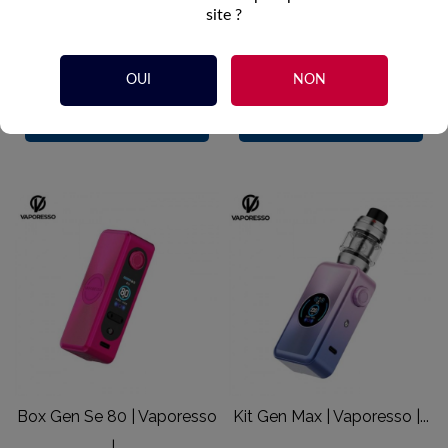
DotBox
DotBox
site ?
100w
100w
blue
black
OUI
NON


Ajouter au panier
Ajouter au panier
Box Gen Se 80 | Vaporesso
Kit Gen Max | Vaporesso |...
|...