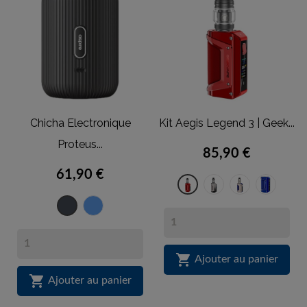
Chicha Electronique
Kit Aegis Legend 3 | Geek...
Proteus...
85,90 €
61,90 €
Dark
Golden
Bleu
Rouge
Grey
Blue
Bleu
Noir

Ajouter au panier

Ajouter au panier