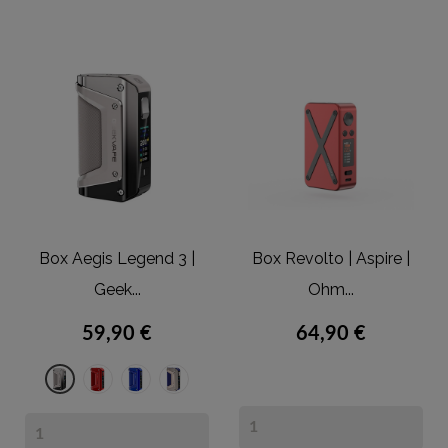
Box Aegis Legend 3 |
Box Revolto | Aspire |
Geek...
Ohm...
59,90 €
64,90 €
Red
Blue
Golden
Dark
(rouge)
(bleu)
Blue
Grey
(argent
(noir