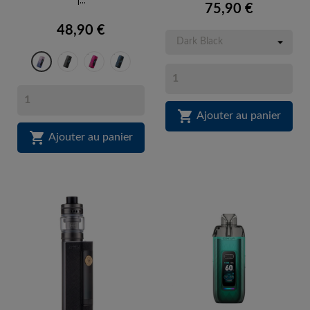
75,90 €
48,90 €
Dark
Hot
Storm
Grandient
Black
Pink
Blue
Purple

Ajouter au panier

Ajouter au panier