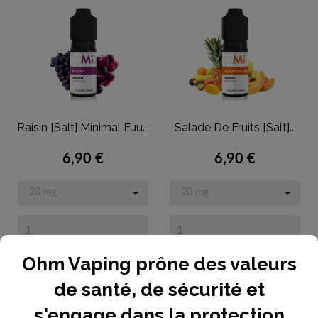
Raisin [Salt] Minimal Fuu...
Salade De Fruits [Salt]...
6,90 €
6,90 €
Ohm Vaping prône des valeurs


Ajouter au panier
Ajouter au panier
de santé, de sécurité et
s'engage dans la protection