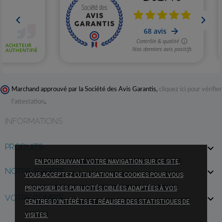
Marchand approuvé par la Société des Avis Garantis,
cliquez ici pour vérifier
l'attestation
.
INFORMATIONS
PRODUITS

EN POURSUIVANT VOTRE NAVIGATION SUR CE SITE,
NOTRE SOCIÉTÉ

VOUS ACCEPTEZ L'UTILISATION DE COOKIES POUR VOUS
PROPOSER DES PUBLICITÉS CIBLÉES ADAPTÉES À VOS
VOTRE COMPTE

CENTRES D'INTÉRÊTS ET RÉALISER DES STATISTIQUES DE
VISITES.