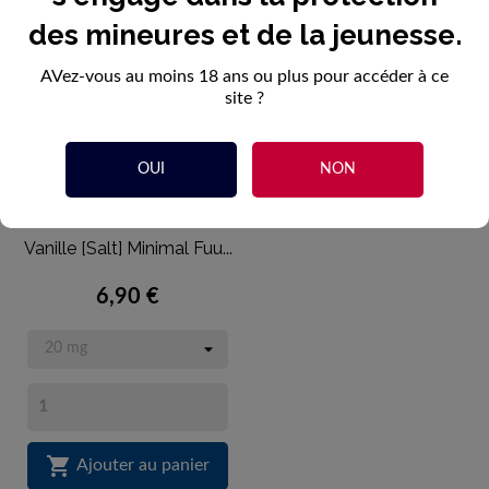
des mineures et de la jeunesse.
AVez-vous au moins 18 ans ou plus pour accéder à ce
site ?
OUI
NON
Vanille [Salt] Minimal Fuu...
6,90 €

Ajouter au panier