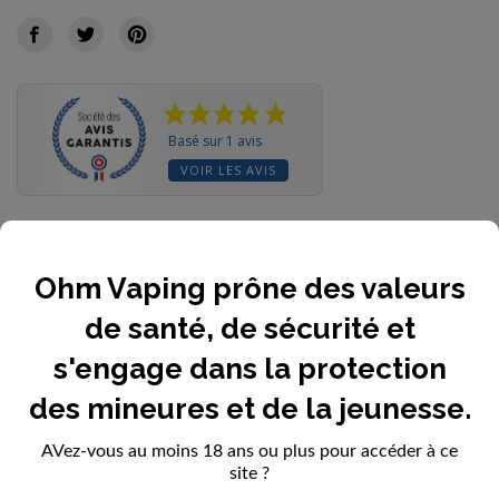
Basé sur 1 avis
VOIR LES AVIS
Ohm Vaping prône des valeurs
Quantité
de santé, de sécurité et
s'engage dans la protection
AJOUTER AU PANIER
des mineures et de la jeunesse.
AVez-vous au moins 18 ans ou plus pour accéder à ce
site ?