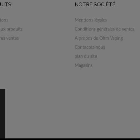
UITS
NOTRE SOCIÉTÉ
ions
Mentions légales
ux produits
Conditions générales de ventes
res ventes
A propos de Ohm Vaping
Contactez-nous
plan du site
Magasins