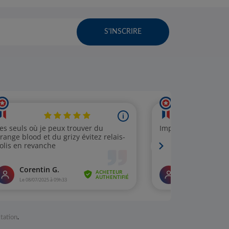
S'INSCRIRE
station
.