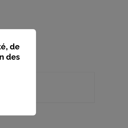
é, de
on des