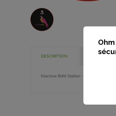
Ohm 
sécur
DÉTAILS DU 
DESCRIPTION
Machine Refill Station - Vrac