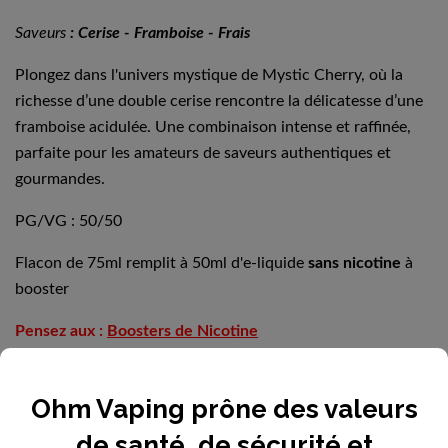
Saveurs
: Cerise - Framboise - Frais
Plongez dans l'univers mystique de Mystic Cherry, où la
richesse d’une double cerise rencontre la délicatesse d’une
framboise acidulée. Une combinaison intense et raffinée,
parfaite pour les amateurs de saveurs authentiques et
gourmandes.
PG/VG : 50/50
Flacon de 75ml remplit à 50ml d'e-liquide
sans nicotine
à
booster
Pensez aux :
Boosters de Nicotine
Ohm Vaping prône des valeurs
de santé, de sécurité et