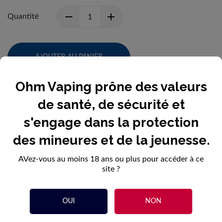
Quantité
AJOUTER AU PANIER
Ohm Vaping prône des valeurs
de santé, de sécurité et
s'engage dans la protection
DESCRIPTION
des mineures et de la jeunesse.
DÉTAILS DU PRODUIT
AVez-vous au moins 18 ans ou plus pour accéder à ce
site ?
OUI
NON