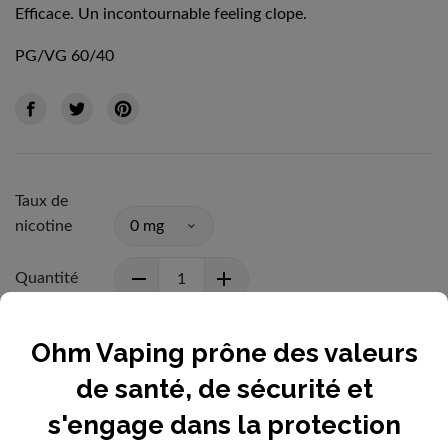
Efficace. Un incontournable feeling clope.
PG/VG 60/40
Taux de
nicotine
Quantité
Ohm Vaping prône des valeurs
AJOUTER AU PANIER
de santé, de sécurité et
s'engage dans la protection