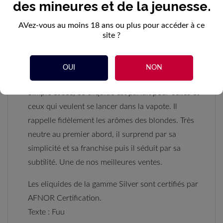
des mineures et de la jeunesse.
DESCRIPTION
AVez-vous au moins 18 ans ou plus pour accéder à ce
site ?
DÉTAILS DU PRODUIT
OUI
NON
Simple et sec, ce eliquide est parfait pour celles et
ceux qui veulent se lancer dans la vapote. Il
rappelle fidèlement les arômes des blondes. Très
neutre au premier abord, il surprend par sa
simplicité et sa franchise puis il séduit par sa
subtilité. Une de nos meilleures ventes.
Les eliquides de la gamme Silver sont certifiés par
AFNOR Certification.
Texte : Fuu