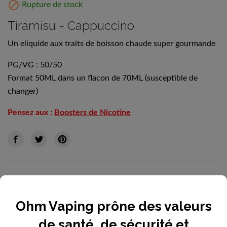

Rupture de stock
Tiramisu - Cappuccino
Un eliquide aux traits de boisson chaude super gourmande
PG/VG : 50/50
Format 50ML dans un flacon de 70ML (susceptible de
changer)
Pensez aux :
Boosters de Nicotine
Quantité
Ohm Vaping prône des valeurs
de santé, de sécurité et