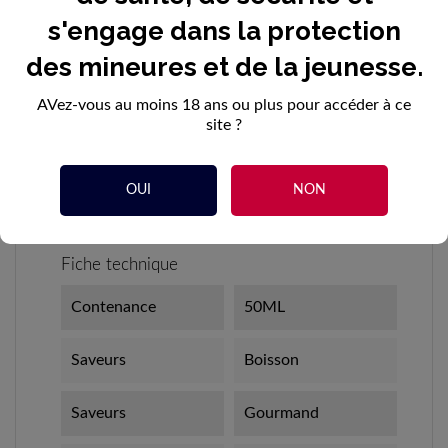
AJOUTER AU PANIER
s'engage dans la protection
des mineures et de la jeunesse.
AVez-vous au moins 18 ans ou plus pour accéder à ce
site ?
DÉTAILS DU PRODUIT
OUI
NON
Référence
Fiche technique
Contenance
50ML
Saveurs
Boisson
Saveurs
Gourmand